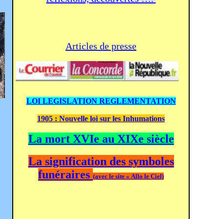
Articles de presse
LOI LEGISLATION REGLEMENTATION
1905 : Nouvelle loi sur les Inhumations
La mort XVIe au XIXe siècle
La signification des symboles
funéraires
(avec le site « Allo le Ciel)