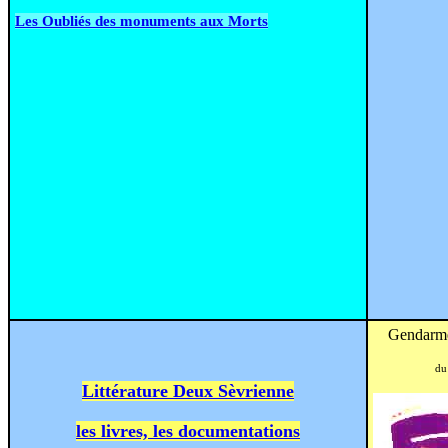
Les Oubliés des monuments aux Morts
Gendarmes
du
Littérature Deux Sèvrienne
les livres, les documentations