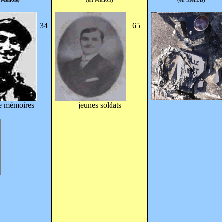
 Mellois)
(en Mellois)
(en Mellois)
34
65
de mémoires
jeunes soldats