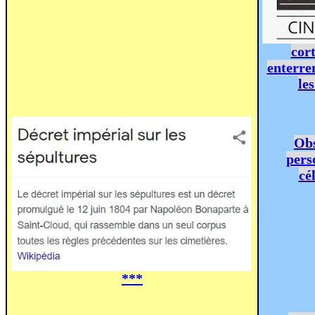
cort
enterre
les
Ob
pers
cé
***