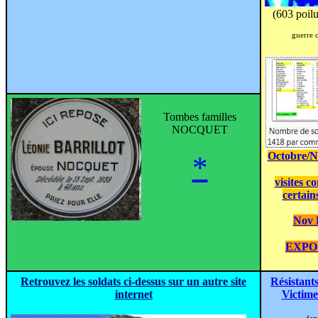
(603 poil
guerre 
Tombes familles
NOCQUET
Octobre/N
*
visites 
certain
Nov 
EXPO
Retrouvez les soldats ci-dessus sur un autre site
Résistant
internet
Victime