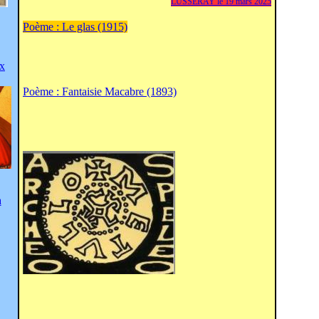
LUSSERAY le 19 mars 2025
Poème : Le glas (1915)
ix
Poème : Fantaisie Macabre (1893)
a