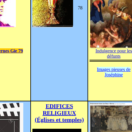
78
Indulgence pour les
ernes Gie 79
défunts
Images pieuses de
Joséphine
EDIFICES
RELIGIEUX
(Églises et temples)