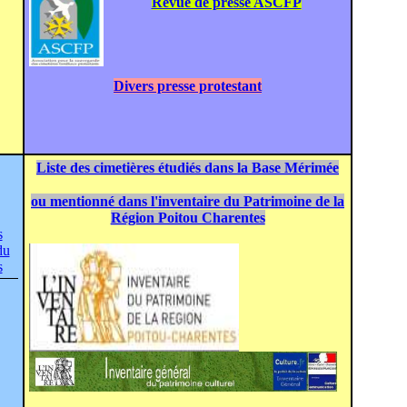
Revue de presse ASCFP
Divers presse protestant
Liste des cimetières étudiés dans la Base Mérimée
ou mentionné dans l'inventaire du Patrimoine de la
Région Poitou Charentes
s
du
s