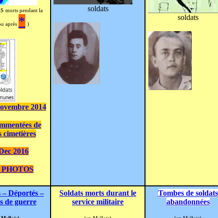
soldats
us
morts pendant la
soldats
*
ou après
)
ovembre 2014
commentées de
s cimetières
Dec 2016
 PHOTOS
s – Déportés –
Soldats morts durant le
Tombes de soldats
s de guerre
service militaire
abandonnées