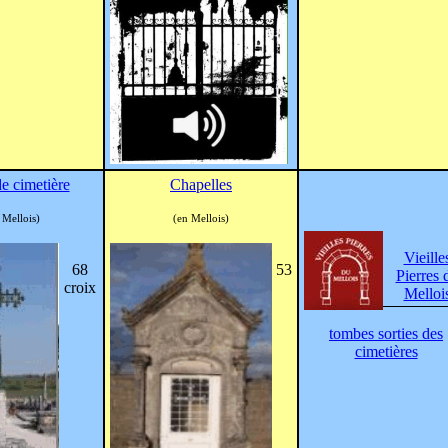
e cimetière
Chapelles
 Mellois)
(en Mellois)
Vieille
68
53
Pierres 
croix
Melloi
tombes sorties des
cimetières