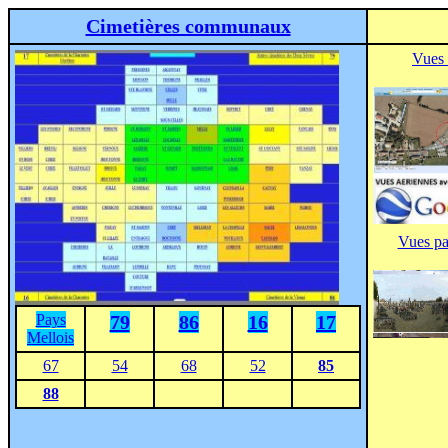
Cimetières communaux
Vues 
Vues p
Pays
79
86
16
17
Mellois
67
54
68
52
85
88