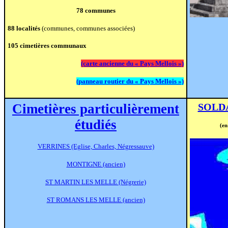
78 communes
88 localités
(communes, communes associées)
105 cimetières communaux
(carte ancienne du « Pays Mellois »)
(panneau routier du « Pays Mellois »)
C
imetières particulièrement
SOLDA
étudiés
(en
VERRINES (Eglise, Charles, Négressauve)
MONTIGNE (ancien)
ST MARTIN LES MELLE (Négrerie)
ST ROMANS LES MELLE (ancien)