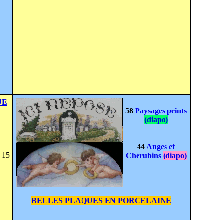
UE
58
Paysages peints
(diapo)
44
Anges et
15
Chérubins
(diapo)
BELLES PLAQUES EN PORCELAINE