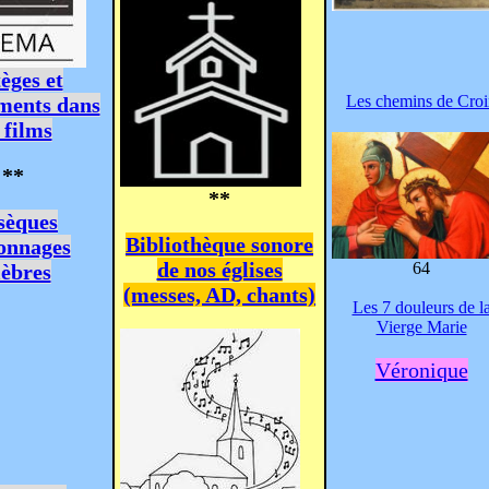
èges et
Les chemins de Cro
ments dans
 films
**
**
sèques
Bibliothèque sonore
onnages
de nos églises
64
lèbres
(messes, AD, chants)
Les 7 douleurs de l
Vierge Marie
Véronique