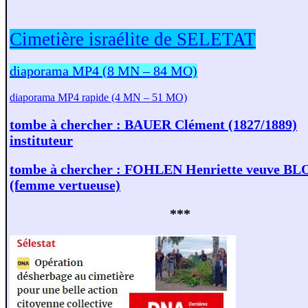
Cimetière israélite de SELETAT
diaporama MP4 (8 MN – 84 MO)
diaporama MP4 rapide (4 MN – 51 MO)
tombe à chercher : BAUER Clément (1827/1889)
instituteur
tombe à chercher : FOHLEN Henriette veuve B
(femme vertueuse)
***