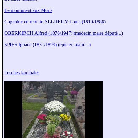
Le monument aux Morts
Capitaine en retraite ALLHEILY Louis (1810/1886)
OBERKIRCH Alfred (1876/1947) (médecin maire député ..)
SPIES Ignace (1831/1899) (épicier, maire ..)
Tombes familiales