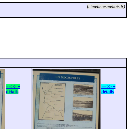
(
cimetieresmellois.fr)
==>> +
==>> +
détails
détails