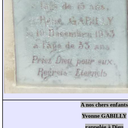
A nos chers enfants
Yvonne GABILLY
rappelée à Dieu