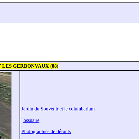
 LES GERBONVAUX (88)
Jardin du Souvenir et le columbarium
l
'ossuaire
Photographies de défunts