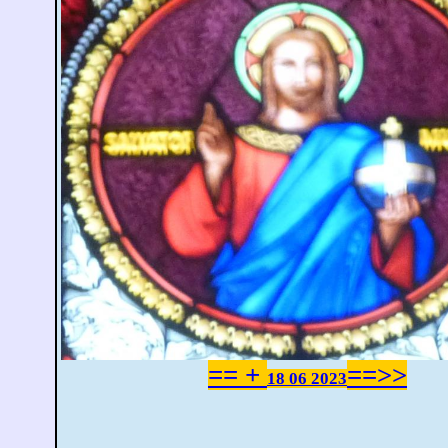
== +
==>>
18 06 2023