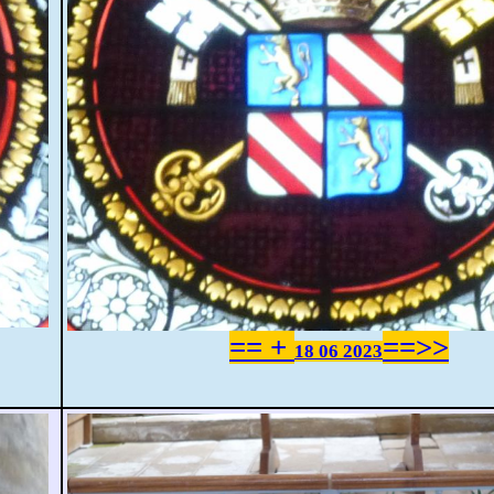
== +
==>>
18 06 2023