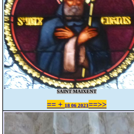
SAINT MAIXENT
== +
==>>
18 06 2023