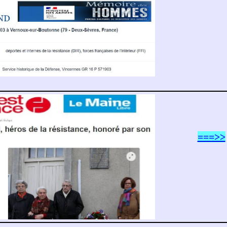
===>>