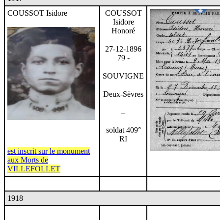
COUSSOT Isidore
COUSSOT
Isidore
Honoré
27-12-1896
79 -
SOUVIGNE
Deux-Sèvres
–
soldat 409°
RI
est inscrit sur le monument
aux Morts de
VILLEFOLLET
1918