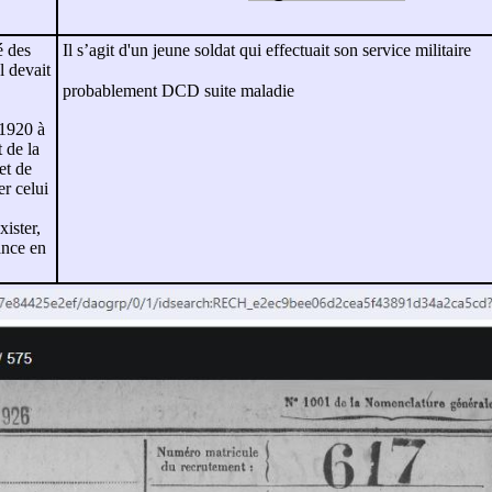
é des
Il s’agit d'un jeune soldat qui effectuait son service militaire
l devait
probablement DCD suite maladie
 1920 à
 de la
et de
er celui
ister,
ance en