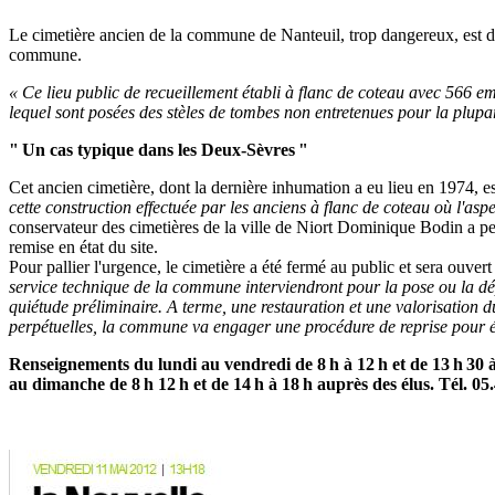
Le cimetière ancien de la commune de Nanteuil, trop dangereux, est dé
commune.
« Ce lieu public de recueillement établi à flanc de coteau avec 566 e
lequel sont posées des stèles de tombes non entretenues pour la plupar
" Un cas typique dans les Deux-Sèvres "
Cet ancien cimetière, dont la dernière inhumation a eu lieu en 1974, e
cette construction effectuée par les anciens à flanc de coteau où l'asp
conservateur des cimetières de la ville de Niort Dominique Bodin a perm
remise en état du site.
Pour pallier l'urgence, le cimetière a été fermé au public et sera ouve
service technique de la commune interviendront pour la pose ou la dép
quiétude préliminaire. A terme, une restauration et une valorisation 
perpétuelles, la commune va engager une procédure de reprise pour ét
Renseignements du lundi au vendredi de 8 h à 12 h et de 13 h 30 à
au dimanche de 8 h 12 h et de 14 h à 18 h auprès des élus. Tél. 05.