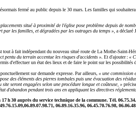
sormais fermé au public depuis le 30 mars. Les familles qui souhaiteraie
mplacements situé à proximité de l'église pose problème depuis de nomb
t par les familles, et dégradées par les outrages du temps »,
a déclaré 
st tout à fait indépendant du nouveau situé route de La Mothe-Saint-Hér
ect pentu du terrain accentue les risques d'accidents ».
Et d'ajouter :
« C
is d'effectuer un état des lieux et de faire le point sur les possibilité
rt ponctuellement sur demande expresse. Par ailleurs,
« une commission es
ose des éléments des pierres tombales puis une évacuation des résidus e
du site seront engagées selon une procédure longue et coûteuse, »
précis
at d'abandon pendant trois ans en appliquant les directives réglementa
 17 h 30 auprès du service technique de la commune. Tél. 06.75.34.
49.76.15.09,06.89.07.98.71, 06.89.16.35.96, 06.45.70.76.98, 06.06.48