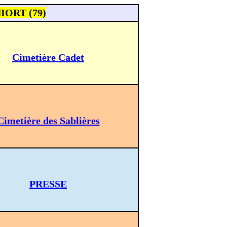
 NIORT (79)
Cimetière Cadet
Cimetière des Sablières
PRESSE