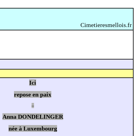
Cimetieresmellois.fr
Ici
repose en paix
–
Anna DONDELINGER
née à Luxembourg