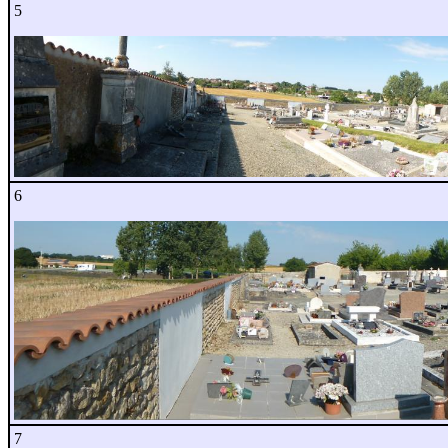
5
6
7