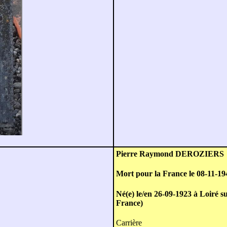
Pierre Raymond DEROZIERS
Mort pour la France le 08-11-19
Né(e) le/en 26-09-1923 à Loiré s
France)
Carrière