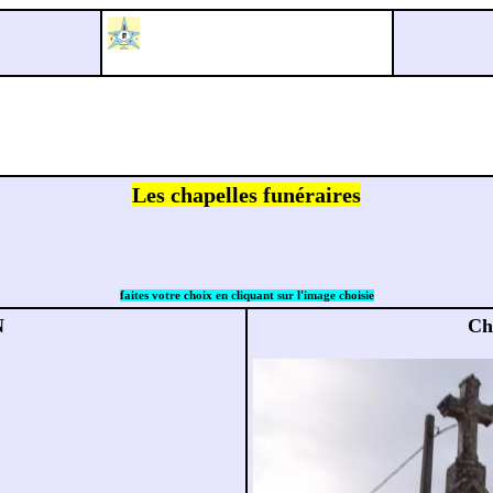
Les chapelles funéraires
faites votre choix en cliquant sur l'image choisie
N
Ch