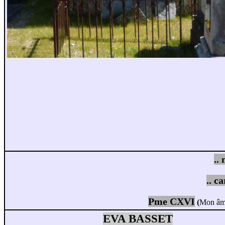
..
.. c
Pme CXVI
(
Mon âme,
EVA BASSET