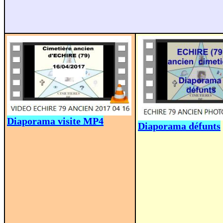
Diaporama visite MP4
Diaporama défunts