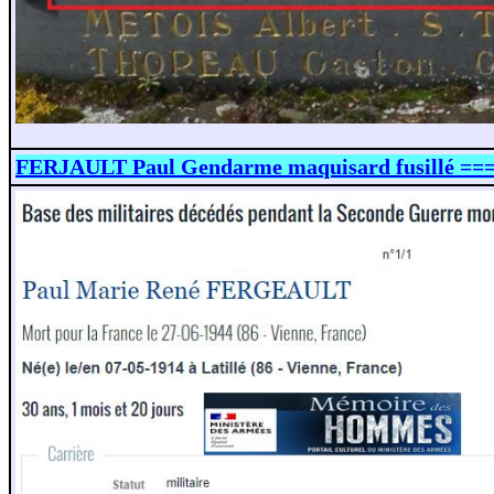
FERJAULT Paul Gendarme maquisard fusillé ==