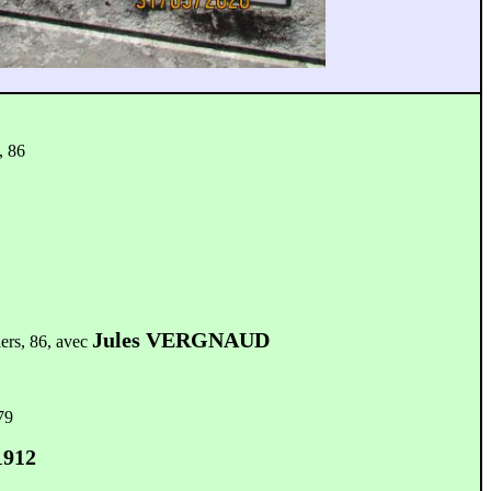
, 86
Jules VERGNAUD
iers, 86, avec
79
912