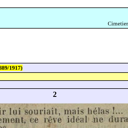
Cimetier
89/1917)
2