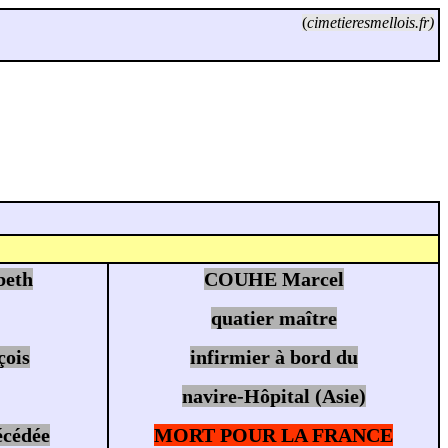
(
cimetieresmellois.fr)
beth
COUHE Marcel
quatier maître
ois
infirmier à bord du
navire-Hôpital (Asie)
cédée
MORT POUR LA FRANCE