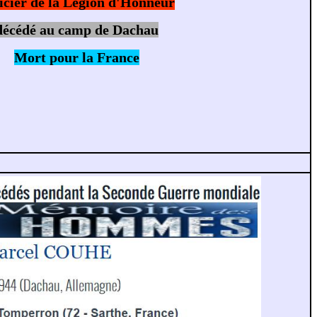
icier de la Légion d'Honneur
décédé au camp de Dachau
Mort pour la France