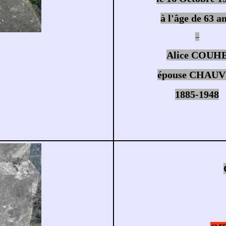
à l'âge de 63 an
–
Alice COUH
épouse CHAUV
1885-1948