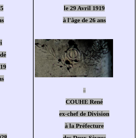
75
le 29 Avril 1919
ns
à l'âge de 26 ans
i
édé
919
ns
–
COUHE René
ex-chef de Division
à la Préfecture
928
des Deux-Sèvres