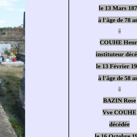
le 13 Mars 18
à l'âge de 78 a
–
COUHE Henr
instituteur déc
le 13 Février 1
à l'âge de 58 a
–
BAZIN Rose
Vve COUHE
décédée
le 16 Octobre 1