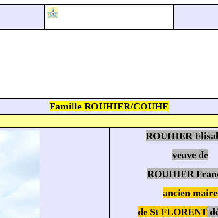
Famille ROUHIER/COUHE
ROUHIER Elisa
veuve de
ROUHIER Franç
ancien maire
de St FLORENT
dé