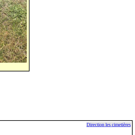
Direction les cimetières