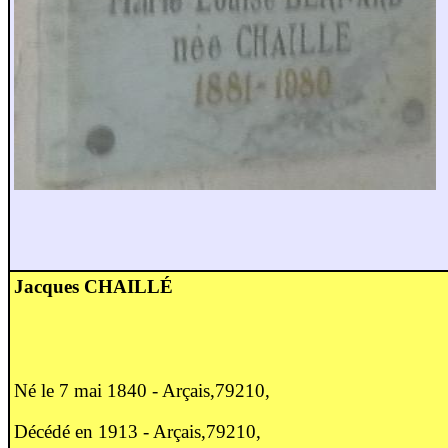
Jacques CHAILLÉ
Né le 7 mai 1840 - Arçais,79210,
Décédé en 1913 - Arçais,79210,